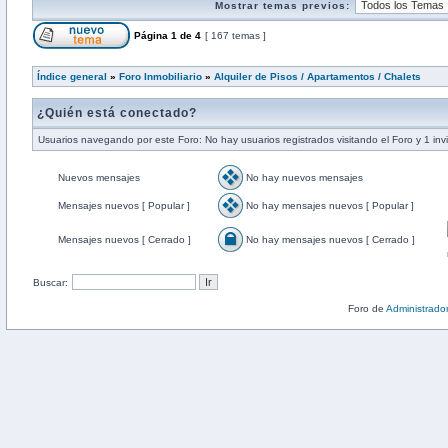
Mostrar temas previos:
Página
1
de
4
[ 167 temas ]
Índice general
»
Foro Inmobiliario
»
Alquiler de Pisos / Apartamentos / Chalets
¿Quién está conectado?
Usuarios navegando por este Foro: No hay usuarios registrados visitando el Foro y 1 inv
Nuevos mensajes
No hay nuevos mensajes
Mensajes nuevos [ Popular ]
No hay mensajes nuevos [ Popular ]
Mensajes nuevos [ Cerrado ]
No hay mensajes nuevos [ Cerrado ]
Buscar:
Foro de
Administrado