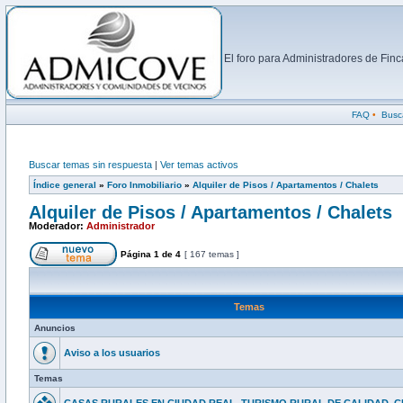
El foro para Administradores de Fi
FAQ
•
Busc
Buscar temas sin respuesta
|
Ver temas activos
Índice general
»
Foro Inmobiliario
»
Alquiler de Pisos / Apartamentos / Chalets
Alquiler de Pisos / Apartamentos / Chalets
Moderador:
Administrador
Página
1
de
4
[ 167 temas ]
Temas
Anuncios
Aviso a los usuarios
Temas