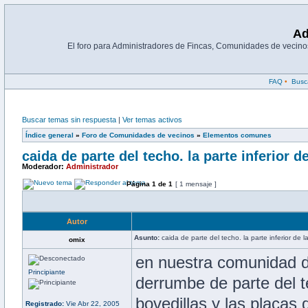
Ad
El foro para Administradores de Fincas, Comunidades de vecinos
FAQ
•
Busc
Buscar temas sin respuesta
|
Ver temas activos
Índice general
»
Foro de Comunidades de vecinos
»
Elementos comunes
caida de parte del techo. la parte inferior d
Moderador:
Administrador
Página
1
de
1
[ 1 mensaje ]
Autor
Asunto:
caida de parte del techo. la parte inferior de l
omix
en nuestra comunidad d
Principiante
derrumbe de parte del te
bovedillas y las placas d
Registrado:
Vie Abr 22, 2005