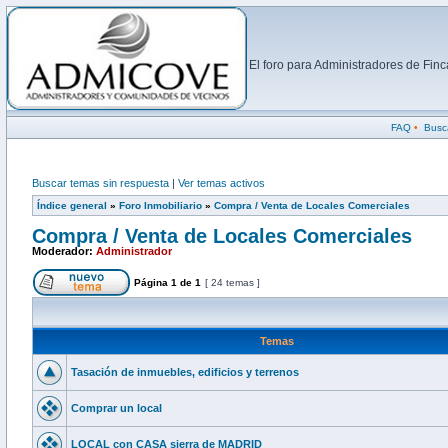
El foro para Administradores de Fi
FAQ
•
Busc
Buscar temas sin respuesta
|
Ver temas activos
Índice general
»
Foro Inmobiliario
»
Compra / Venta de Locales Comerciales
Compra / Venta de Locales Comerciales
Moderador:
Administrador
Página
1
de
1
[ 24 temas ]
Temas
Tasación de inmuebles, edificios y terrenos
Comprar un local
LOCAL con CASA sierra de MADRID