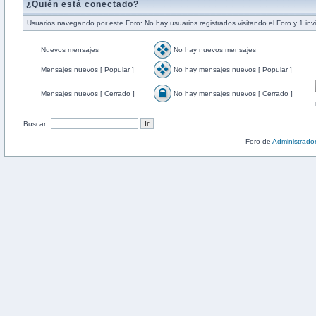
¿Quién está conectado?
Usuarios navegando por este Foro: No hay usuarios registrados visitando el Foro y 1 inv
Nuevos mensajes
No hay nuevos mensajes
Mensajes nuevos [ Popular ]
No hay mensajes nuevos [ Popular ]
Mensajes nuevos [ Cerrado ]
No hay mensajes nuevos [ Cerrado ]
Buscar:
Foro de
Administrado