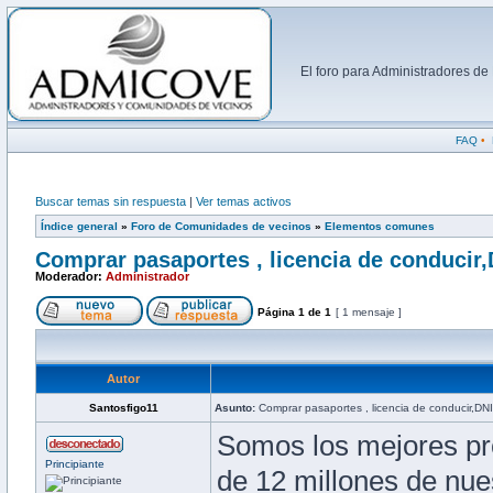
El foro para Administradores d
FAQ
•
Buscar temas sin respuesta
|
Ver temas activos
Índice general
»
Foro de Comunidades de vecinos
»
Elementos comunes
Comprar pasaportes , licencia de conducir,
Moderador:
Administrador
Página
1
de
1
[ 1 mensaje ]
Autor
Santosfigo11
Asunto:
Comprar pasaportes , licencia de conducir,DNI
Somos los mejores pr
Principiante
de 12 millones de nue