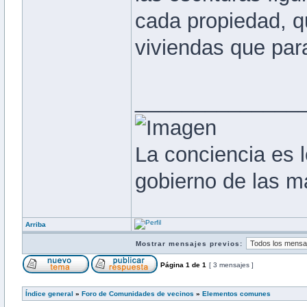
cada propiedad, q
viviendas que par
______________
La conciencia es l
gobierno de las m
Arriba
Mostrar mensajes previos:
Página
1
de
1
[ 3 mensajes ]
Índice general
»
Foro de Comunidades de vecinos
»
Elementos comunes