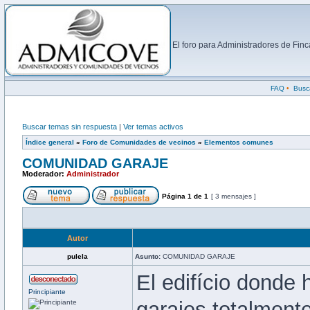
El foro para Administradores de Fi
FAQ
•
Busc
Buscar temas sin respuesta
|
Ver temas activos
Índice general
»
Foro de Comunidades de vecinos
»
Elementos comunes
COMUNIDAD GARAJE
Moderador:
Administrador
Página
1
de
1
[ 3 mensajes ]
Autor
pulela
Asunto:
COMUNIDAD GARAJE
El edifício donde 
Principiante
garajes totalment