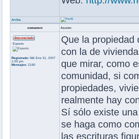
Web:
http://www.r
Arriba
comunero
Asunto:
Que la propiedad 
Experto
con la de vivienda
Registrado:
Mié Ene 31, 2007
que mirar, como e
1:00 pm
Mensajes:
2190
comunidad, si com
propiedades, vivie
realmente hay co
Sí sólo existe un
se haga como come
las escrituras fig