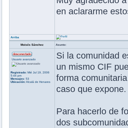
Muy agradecido a 
en aclararme esto
Arriba
Moisés Sánchez
Asunto:
Si la comunidad es
Usuario avanzado
un mismo CIF pued
Registrado:
Mié Jul 19, 2006
forma comunitaria
5:44 pm
Mensajes:
53
Ubicación:
Alcalá de Henares
caso que expone.
Para hacerlo de f
dos subcomunidade