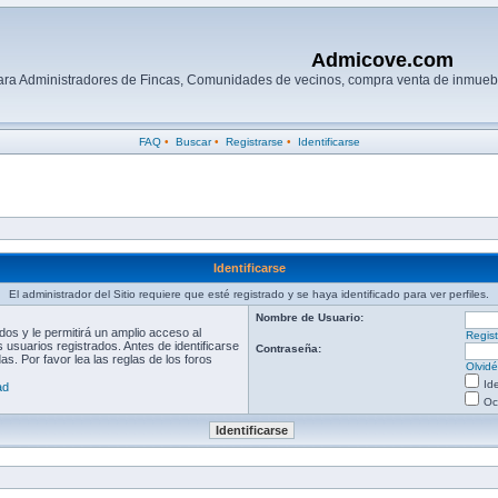
Admicove.com
para Administradores de Fincas, Comunidades de vecinos, compra venta de inmuebl
FAQ
•
Buscar
•
Registrarse
•
Identificarse
Identificarse
El administrador del Sitio requiere que esté registrado y se haya identificado para ver perfiles.
Nombre de Usuario:
os y le permitirá un amplio acceso al
Regist
 usuarios registrados. Antes de identificarse
Contraseña:
s. Por favor lea las reglas de los foros
Olvid
Id
ad
Oc