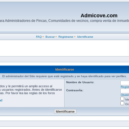
Admicove.com
para Administradores de Fincas, Comunidades de vecinos, compra venta de inmuebl
FAQ
•
Buscar
•
Registrarse
•
Identificarse
Identificarse
El administrador del Sitio requiere que esté registrado y se haya identificado para ver perfiles.
Nombre de Usuario:
os y le permitirá un amplio acceso al
Regist
 usuarios registrados. Antes de identificarse
Contraseña:
s. Por favor lea las reglas de los foros
Olvid
Id
ad
Oc