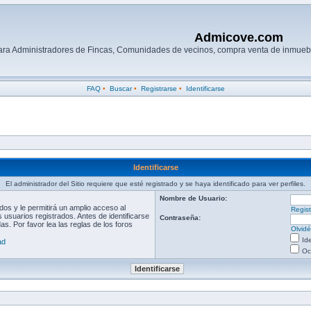
Admicove.com
para Administradores de Fincas, Comunidades de vecinos, compra venta de inmuebl
FAQ
•
Buscar
•
Registrarse
•
Identificarse
Identificarse
El administrador del Sitio requiere que esté registrado y se haya identificado para ver perfiles.
Nombre de Usuario:
os y le permitirá un amplio acceso al
Regist
 usuarios registrados. Antes de identificarse
Contraseña:
s. Por favor lea las reglas de los foros
Olvid
Id
ad
Oc