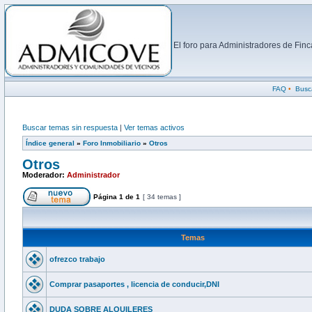
El foro para Administradores de Fi
FAQ
•
Busc
Buscar temas sin respuesta
|
Ver temas activos
Índice general
»
Foro Inmobiliario
»
Otros
Otros
Moderador:
Administrador
Página
1
de
1
[ 34 temas ]
Temas
ofrezco trabajo
Comprar pasaportes , licencia de conducir,DNI
DUDA SOBRE ALQUILERES