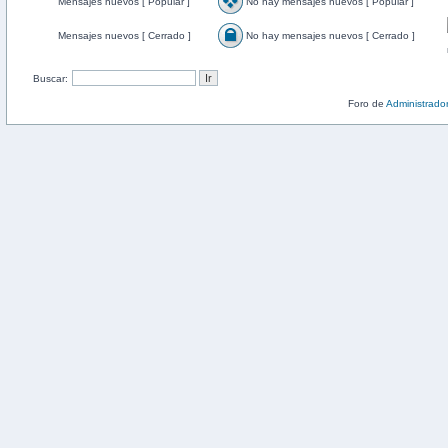
Mensajes nuevos [ Popular ]
No hay mensajes nuevos [ Popular ]
Mensajes nuevos [ Cerrado ]
No hay mensajes nuevos [ Cerrado ]
Buscar:
Foro de
Administrado