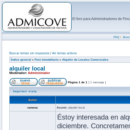
El foro para Administradores de Fi
FAQ
•
Busc
Buscar temas sin respuesta
|
Ver temas activos
Índice general
»
Foro Inmobiliario
»
Alquiler de Locales Comerciales
alquiler local
Moderador:
Administrador
Página
1
de
1
[ 1 mensaje ]
Imprimir vista
Autor
vanesa
Asunto:
alquiler local
Éstoy interesada en alqu
diciembre. Concretament