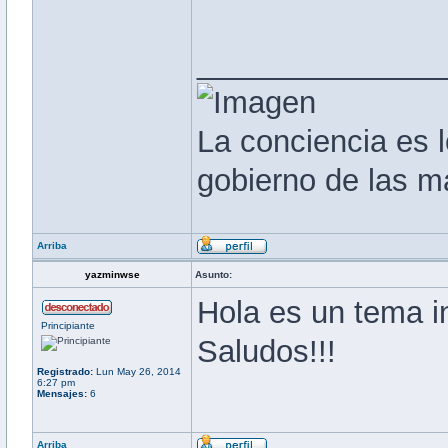
______________
La conciencia es l
gobierno de las m
Arriba
yazminwse
Asunto:
Hola es un tema i
Principiante
Saludos!!!
Registrado:
Lun May 26, 2014
6:27 pm
Mensajes:
6
Arriba