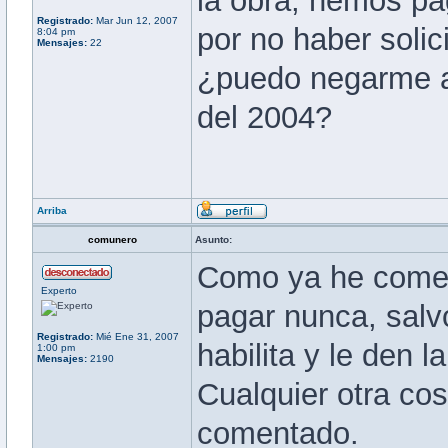
la obra, hemos pa
Registrado:
Mar Jun 12, 2007
por no haber solic
8:04 pm
Mensajes:
22
¿puedo negarme 
del 2004?
Arriba
comunero
Asunto:
Como ya he coment
Experto
pagar nunca, salv
Registrado:
Mié Ene 31, 2007
habilita y le den l
1:00 pm
Mensajes:
2190
Cualquier otra cos
comentado.