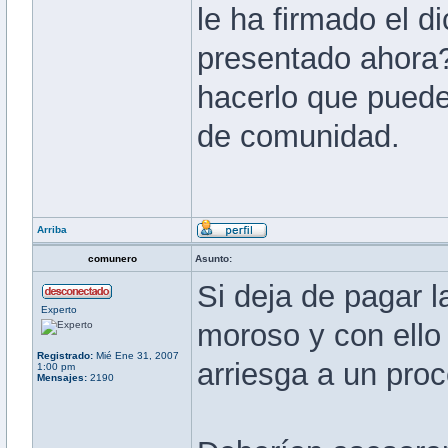
le ha firmado el 
presentado ahora
hacerlo que puede
de comunidad.
Arriba
comunero
Asunto:
Si deja de pagar l
Experto
moroso y con ello 
Registrado:
Mié Ene 31, 2007
arriesga a un proc
1:00 pm
Mensajes:
2190