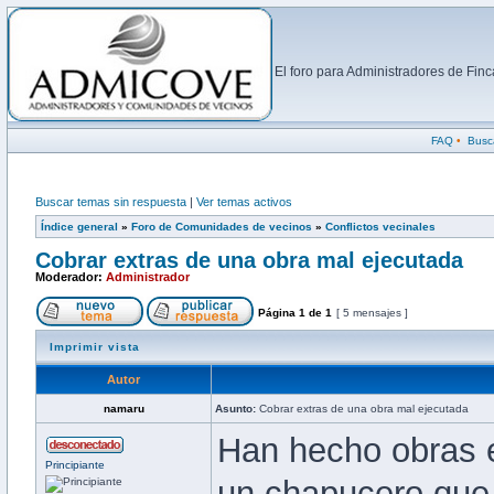
El foro para Administradores de Fi
FAQ
•
Busc
Buscar temas sin respuesta
|
Ver temas activos
Índice general
»
Foro de Comunidades de vecinos
»
Conflictos vecinales
Cobrar extras de una obra mal ejecutada
Moderador:
Administrador
Página
1
de
1
[ 5 mensajes ]
Imprimir vista
Autor
namaru
Asunto:
Cobrar extras de una obra mal ejecutada
Han hecho obras e
Principiante
un chapucero que