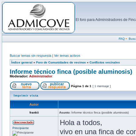
El foro para Administradores de Fi
FAQ
•
Busc
Buscar temas sin respuesta
|
Ver temas activos
Índice general
»
Foro de Comunidades de vecinos
»
Conflictos vecinales
Informe técnico finca (posible aluminosis)
Moderador:
Administrador
Página
1
de
1
[ 1 mensaje ]
Imprimir vista
Autor
frankii
Asunto:
Informe técnico finca (posible aluminosis)
Hola a todos,
Principiante
vivo en una finca de co