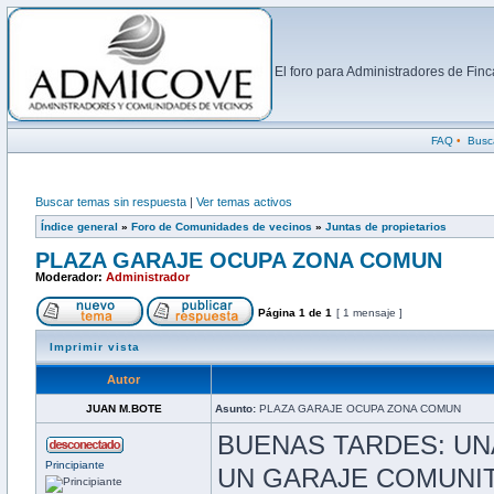
El foro para Administradores de Fi
FAQ
•
Busc
Buscar temas sin respuesta
|
Ver temas activos
Índice general
»
Foro de Comunidades de vecinos
»
Juntas de propietarios
PLAZA GARAJE OCUPA ZONA COMUN
Moderador:
Administrador
Página
1
de
1
[ 1 mensaje ]
Imprimir vista
Autor
JUAN M.BOTE
Asunto:
PLAZA GARAJE OCUPA ZONA COMUN
BUENAS TARDES: UN
Principiante
UN GARAJE COMUNIT