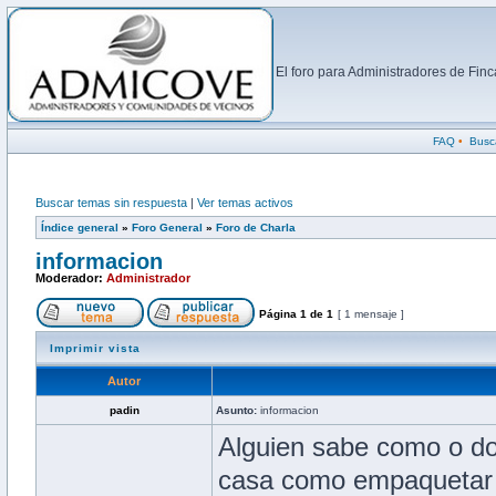
El foro para Administradores de Fi
FAQ
•
Busc
Buscar temas sin respuesta
|
Ver temas activos
Índice general
»
Foro General
»
Foro de Charla
informacion
Moderador:
Administrador
Página
1
de
1
[ 1 mensaje ]
Imprimir vista
Autor
padin
Asunto:
informacion
Alguien sabe como o do
casa como empaquetar 