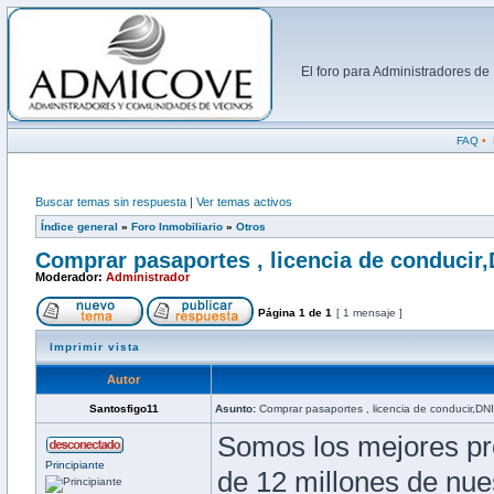
El foro para Administradores d
FAQ
•
Buscar temas sin respuesta
|
Ver temas activos
Índice general
»
Foro Inmobiliario
»
Otros
Comprar pasaportes , licencia de conducir,
Moderador:
Administrador
Página
1
de
1
[ 1 mensaje ]
Imprimir vista
Autor
Santosfigo11
Asunto:
Comprar pasaportes , licencia de conducir,DNI
Somos los mejores pr
Principiante
de 12 millones de nue