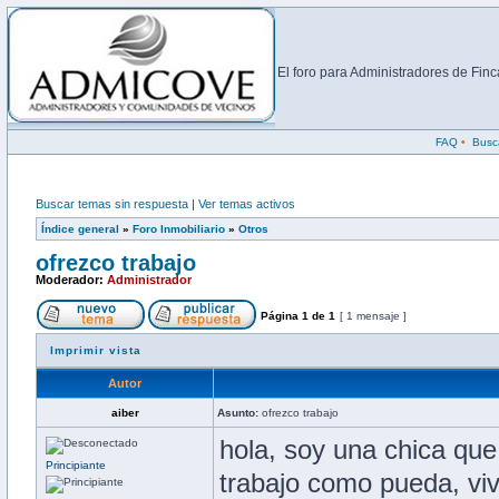
El foro para Administradores de Fi
FAQ
•
Busc
Buscar temas sin respuesta
|
Ver temas activos
Índice general
»
Foro Inmobiliario
»
Otros
ofrezco trabajo
Moderador:
Administrador
Página
1
de
1
[ 1 mensaje ]
Imprimir vista
Autor
aiber
Asunto:
ofrezco trabajo
hola, soy una chica que
Principiante
trabajo como pueda, vi