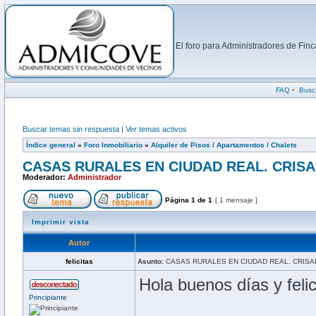
El foro para Administradores de Fi
FAQ
•
Busc
Buscar temas sin respuesta
|
Ver temas activos
Índice general
»
Foro Inmobiliario
»
Alquiler de Pisos / Apartamentos / Chalets
CASAS RURALES EN CIUDAD REAL. CRIS
Moderador:
Administrador
Página
1
de
1
[ 1 mensaje ]
Imprimir vista
Autor
felicitas
Asunto:
CASAS RURALES EN CIUDAD REAL. CRISA
Hola buenos días y feli
Principiante