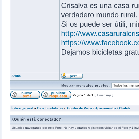
Crisalva es una casa rur
verdadero mundo rural.
Si os puede ser útili, m
http://www.casaruralcri
https://www.facebook
Dejamos bicicletas grat
Arriba
Mostrar mensajes previos:
Página
1
de
1
[ 1 mensaje ]
Índice general
»
Foro Inmobiliario
»
Alquiler de Pisos / Apartamentos / Chalets
¿Quién está conectado?
Usuarios navegando por este Foro: No hay usuarios registrados visitando el Foro y 1 inv