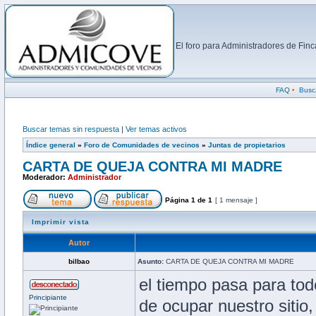
El foro para Administradores de Fi
FAQ
•
Busc
Buscar temas sin respuesta
|
Ver temas activos
Índice general
»
Foro de Comunidades de vecinos
»
Juntas de propietarios
CARTA DE QUEJA CONTRA MI MADRE
Moderador:
Administrador
Página
1
de
1
[ 1 mensaje ]
Imprimir vista
Autor
bilbao
Asunto:
CARTA DE QUEJA CONTRA MI MADRE
el tiempo pasa para to
Principiante
de ocupar nuestro sitio