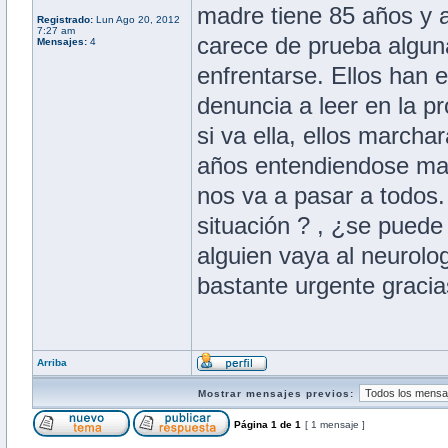
madre tiene 85 años y a
Registrado:
Lun Ago 20, 2012
7:27 am
carece de prueba alguna
Mensajes:
4
enfrentarse. Ellos han 
denuncia a leer en la 
si va ella, ellos marcha
años entendiendose mar
nos va a pasar a todos.
situación ? , ¿se pued
alguien vaya al neurolo
bastante urgente gracia
Arriba
Mostrar mensajes previos:
Página
1
de
1
[ 1 mensaje ]