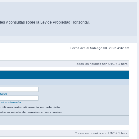
es y consultas sobre la Ley de Propiedad Horizontal.
Fecha actual Sab Ago 08, 2026 4:32 am
Todos los horarios son UTC + 1 hora
rarse
é mi contraseña
entificarse automáticamente en cada visita
ultar mi estado de conexión en esta sesión
Todos los horarios son UTC + 1 hora