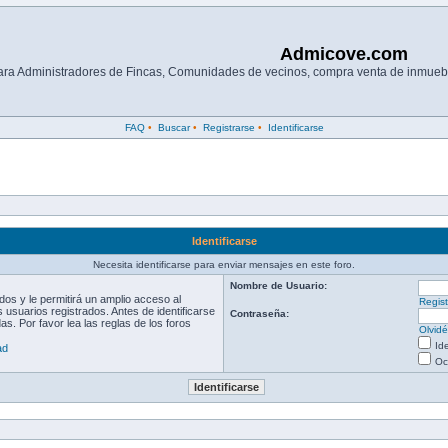
Admicove.com
para Administradores de Fincas, Comunidades de vecinos, compra venta de inmuebl
FAQ
•
Buscar
•
Registrarse
•
Identificarse
Identificarse
Necesita identificarse para enviar mensajes en este foro.
Nombre de Usuario:
os y le permitirá un amplio acceso al
Regist
 usuarios registrados. Antes de identificarse
Contraseña:
s. Por favor lea las reglas de los foros
Olvid
Id
ad
Oc