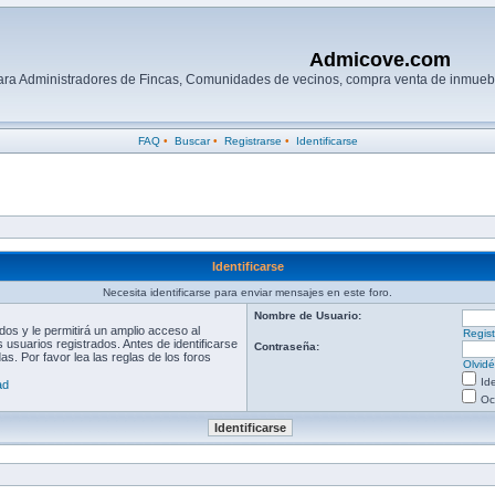
Admicove.com
para Administradores de Fincas, Comunidades de vecinos, compra venta de inmuebl
FAQ
•
Buscar
•
Registrarse
•
Identificarse
Identificarse
Necesita identificarse para enviar mensajes en este foro.
Nombre de Usuario:
os y le permitirá un amplio acceso al
Regist
 usuarios registrados. Antes de identificarse
Contraseña:
s. Por favor lea las reglas de los foros
Olvid
Id
ad
Oc