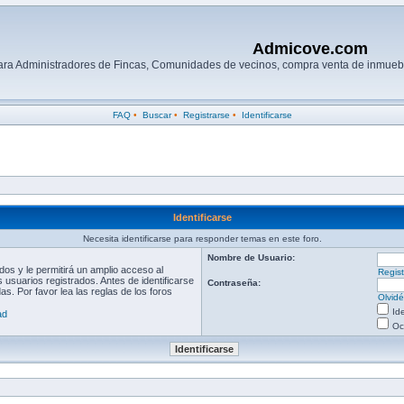
Admicove.com
para Administradores de Fincas, Comunidades de vecinos, compra venta de inmuebl
FAQ
•
Buscar
•
Registrarse
•
Identificarse
Identificarse
Necesita identificarse para responder temas en este foro.
Nombre de Usuario:
os y le permitirá un amplio acceso al
Regist
 usuarios registrados. Antes de identificarse
Contraseña:
s. Por favor lea las reglas de los foros
Olvid
Id
ad
Oc