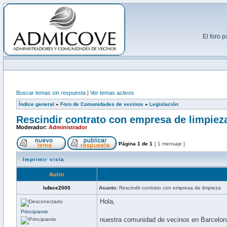
El foro 
Buscar temas sin respuesta
|
Ver temas activos
Índice general
»
Foro de Comunidades de vecinos
»
Legislación
Rescindir contrato con empresa de limpiez
Moderador:
Administrador
Página
1
de
1
[ 1 mensaje ]
Imprimir vista
Autor
luface2000
Asunto:
Rescindir contrato con empresa de limpieza
Hola,
Principiante
nuestra comunidad de vecinos en Barcelona