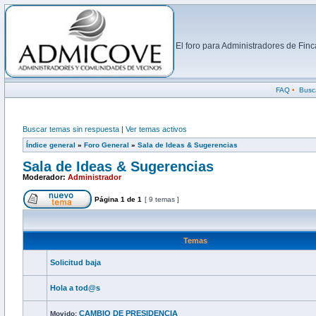
El foro para Administradores de Fi
FAQ
•
Busc
Buscar temas sin respuesta
|
Ver temas activos
Índice general
»
Foro General
»
Sala de Ideas & Sugerencias
Sala de Ideas & Sugerencias
Moderador:
Administrador
Página
1
de
1
[ 9 temas ]
Temas
Solicitud baja
Hola a tod@s
CAMBIO DE PRESIDENCIA
Movido: