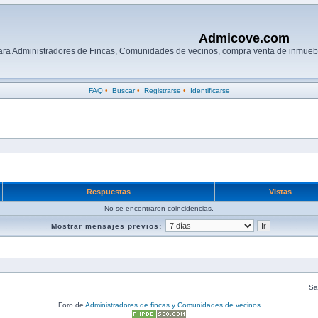
Admicove.com
para Administradores de Fincas, Comunidades de vecinos, compra venta de inmuebl
FAQ
•
Buscar
•
Registrarse
•
Identificarse
Respuestas
Vistas
No se encontraron coincidencias.
Mostrar mensajes previos:
Sal
Foro de
Administradores de fincas y Comunidades de vecinos