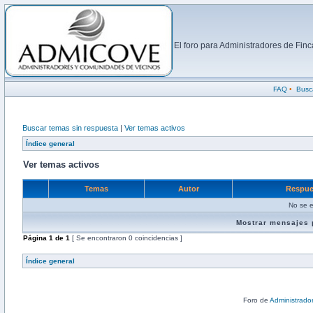
El foro para Administradores de Fi
FAQ
•
Busc
Buscar temas sin respuesta
|
Ver temas activos
Índice general
Ver temas activos
Temas
Autor
Respue
No se e
Mostrar mensajes 
Página
1
de
1
[ Se encontraron 0 coincidencias ]
Índice general
Foro de
Administrado