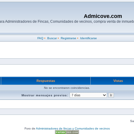
Admicove.com
para Administradores de Fincas, Comunidades de vecinos, compra venta de inmuebl
FAQ
•
Buscar
•
Registrarse
•
Identificarse
Respuestas
Vistas
No se encontraron coincidencias.
Mostrar mensajes previos:
Sal
Foro de
Administradores de fincas y Comunidades de vecinos