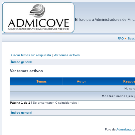
El foro para Administradores de Fi
FAQ
•
Busc
Buscar temas sin respuesta
|
Ver temas activos
Índice general
Ver temas activos
Temas
Autor
Respue
No se e
Mostrar mensajes 
Página
1
de
1
[ Se encontraron 0 coincidencias ]
Índice general
Foro de
Administrado