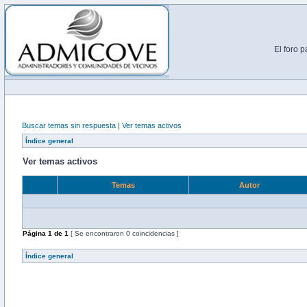
El foro 
Buscar temas sin respuesta
|
Ver temas activos
Índice general
Ver temas activos
Temas
Autor
Página
1
de
1
[ Se encontraron 0 coincidencias ]
Índice general