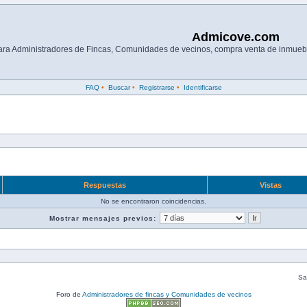
Admicove.com
para Administradores de Fincas, Comunidades de vecinos, compra venta de inmuebl
FAQ
•
Buscar
•
Registrarse
•
Identificarse
Respuestas
Vistas
No se encontraron coincidencias.
Mostrar mensajes previos:
Sal
Foro de
Administradores de fincas y Comunidades de vecinos