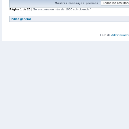
Mostrar mensajes previos:
Página
1
de
20
[ Se encontraron más de 1000 coincidencia ]
Índice general
Foro de
Administrado