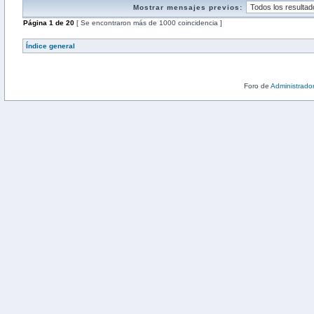
Mostrar mensajes previos:
Página
1
de
20
[ Se encontraron más de 1000 coincidencia ]
Índice general
Foro de
Administrado