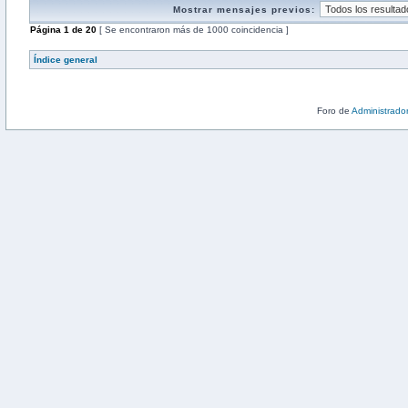
Mostrar mensajes previos:
Página
1
de
20
[ Se encontraron más de 1000 coincidencia ]
Índice general
Foro de
Administrado