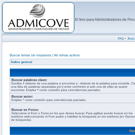
El foro para Administradores de Fi
FAQ
•
Busc
Buscar temas sin respuesta
|
Ver temas activos
Índice general
Buscar palabras clave:
Escriba
+
delante de una palabra a encontrar y
-
delante de la palabra para excluirla. Cr
una lista de palabras separadas por
|
entre corchetes si solo una de ellas se quiere
encontrar. Emplee
*
como comodín para coincidencias parciales.
Buscar autor:
Emplee * como comodín para coincidencias parciales.
Buscar en Foros:
Seleccione el Foro o Foros en los que desea buscar. Para agilizar puede buscar en los
subforos seleccionando el Foro padre y habilitar la búsqueda en los subforos (en Opcio
de búsqueda).
Opc