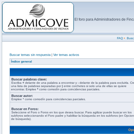
El foro para Administradores de Fi
FAQ
•
Busc
Buscar temas sin respuesta
|
Ver temas activos
Índice general
Buscar palabras clave:
Escriba
+
delante de una palabra a encontrar y
-
delante de la palabra para excluirla. Cr
una lista de palabras separadas por
|
entre corchetes si solo una de ellas se quiere
encontrar. Emplee
*
como comodín para coincidencias parciales.
Buscar autor:
Emplee * como comodín para coincidencias parciales.
Buscar en Foros:
Seleccione el Foro o Foros en los que desea buscar. Para agilizar puede buscar en los
subforos seleccionando el Foro padre y habilitar la búsqueda en los subforos (en Opcio
de búsqueda).
Opc