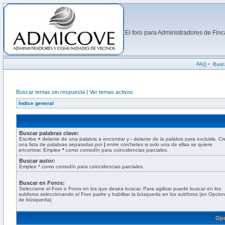
El foro para Administradores de Fi
FAQ
•
Busc
Buscar temas sin respuesta
|
Ver temas activos
Índice general
Buscar palabras clave:
Escriba
+
delante de una palabra a encontrar y
-
delante de la palabra para excluirla. Cr
una lista de palabras separadas por
|
entre corchetes si solo una de ellas se quiere
encontrar. Emplee
*
como comodín para coincidencias parciales.
Buscar autor:
Emplee * como comodín para coincidencias parciales.
Buscar en Foros:
Seleccione el Foro o Foros en los que desea buscar. Para agilizar puede buscar en los
subforos seleccionando el Foro padre y habilitar la búsqueda en los subforos (en Opcio
de búsqueda).
Opc