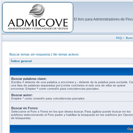
El foro para Administradores de Fi
FAQ
•
Busc
Buscar temas sin respuesta
|
Ver temas activos
Índice general
Buscar palabras clave:
Escriba
+
delante de una palabra a encontrar y
-
delante de la palabra para excluirla. Cr
una lista de palabras separadas por
|
entre corchetes si solo una de ellas se quiere
encontrar. Emplee
*
como comodín para coincidencias parciales.
Buscar autor:
Emplee * como comodín para coincidencias parciales.
Buscar en Foros:
Seleccione el Foro o Foros en los que desea buscar. Para agilizar puede buscar en los
subforos seleccionando el Foro padre y habilitar la búsqueda en los subforos (en Opcio
de búsqueda).
Opc