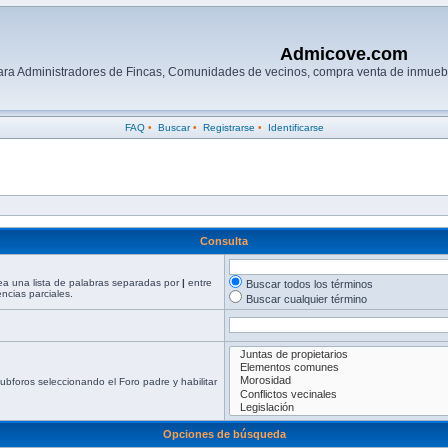
Admicove.com
para Administradores de Fincas, Comunidades de vecinos, compra venta de inmuebl
FAQ
•
Buscar
•
Registrarse
•
Identificarse
Consulta
rea una lista de palabras separadas por
|
entre
Buscar todos los términos
cias parciales.
Buscar cualquier término
ubforos seleccionando el Foro padre y habilitar
Opciones de búsqueda