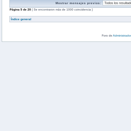
Mostrar mensajes previos:
Página
5
de
20
[ Se encontraron más de 1000 coincidencia ]
Índice general
Foro de
Administrado