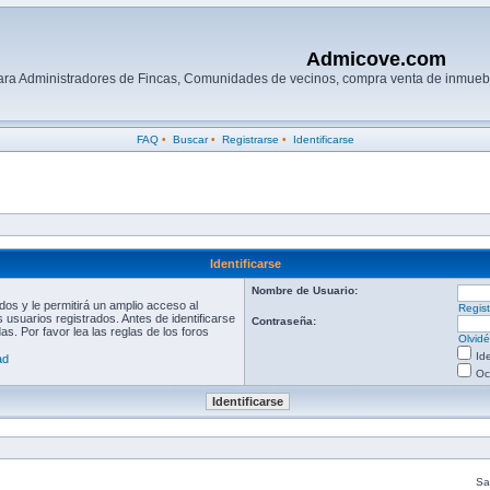
Admicove.com
para Administradores de Fincas, Comunidades de vecinos, compra venta de inmuebl
FAQ
•
Buscar
•
Registrarse
•
Identificarse
Identificarse
Nombre de Usuario:
os y le permitirá un amplio acceso al
Regist
 usuarios registrados. Antes de identificarse
Contraseña:
s. Por favor lea las reglas de los foros
Olvid
Id
ad
Oc
Sal