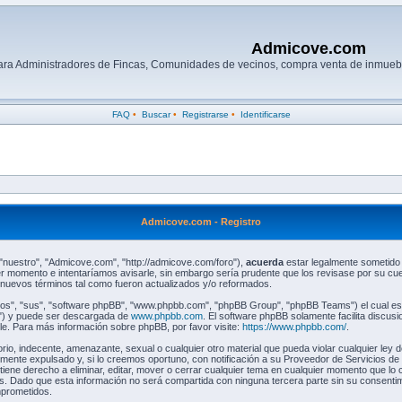
Admicove.com
para Administradores de Fincas, Comunidades de vecinos, compra venta de inmuebl
FAQ
•
Buscar
•
Registrarse
•
Identificarse
Admicove.com - Registro
 "nuestro", "Admicove.com", "http://admicove.com/foro"),
acuerda
estar legalmente sometido a
 momento e intentaríamos avisarle, sin embargo sería prudente que los revisase por su cu
nuevos términos tal como fueron actualizados y/o reformados.
los", "sus", "software phpBB", "www.phpbb.com", "phpBB Group", "phpBB Teams") el cual es u
L") y puede ser descargada de
www.phpbb.com
. El software phpBB solamente facilita discus
. Para más información sobre phpBB, por favor visite:
https://www.phpbb.com/
.
rio, indecente, amenazante, sexual o cualquier otro material que pueda violar cualquier ley
nte expulsado y, si lo creemos oportuno, con notificación a su Proveedor de Servicios de 
ene derecho a eliminar, editar, mover o cerrar cualquier tema en cualquier momento que l
. Dado que esta información no será compartida con ninguna tercera parte sin su consenti
mprometidos.