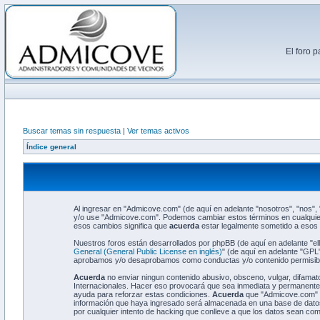
El foro 
Buscar temas sin respuesta
|
Ver temas activos
Índice general
Al ingresar en "Admicove.com" (de aquí en adelante "nosotros", "nos",
y/o use "Admicove.com". Podemos cambiar estos términos en cualquier
esos cambios significa que
acuerda
estar legalmente sometido a esos 
Nuestros foros están desarrollados por phpBB (de aquí en adelante "el
General (General Public License en inglés)
" (de aquí en adelante "GP
aprobamos y/o desaprobamos como conductas y/o contenido permisible
Acuerda
no enviar ningun contenido abusivo, obsceno, vulgar, difamato
Internacionales. Hacer eso provocará que sea inmediata y permanenteme
ayuda para reforzar estas condiciones.
Acuerda
que "Admicove.com" ti
información que haya ingresado será almacenada en una base de datos
por cualquier intento de hacking que conlleve a que los datos sean co