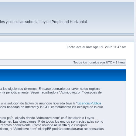
es y consultas sobre la Ley de Propiedad Horizontal.
Fecha actual Dom Ago 09, 2026 11:47 am
Todos los horarios son UTC + 1 hora
 los siguientes términos. En caso contrario por favor no se registre
enta periódicamente. Seguir registrado a "Admicove.com" después de
na solución de tablón de anuncios liberada bajo la "
Licencia Pública
iones basadas en Internet y la GPL estrictamente los excluye de lo que
 de su país, el país donde "Admicove.com" está instalado o Leyes
Internet. Las direcciones IP de todos los envíos son registradas como
o creamos conveniente. Como usuario
acuerda
que cualquier
miento, ni "Admicove.com" ni phpBB podrán considerarse responsables