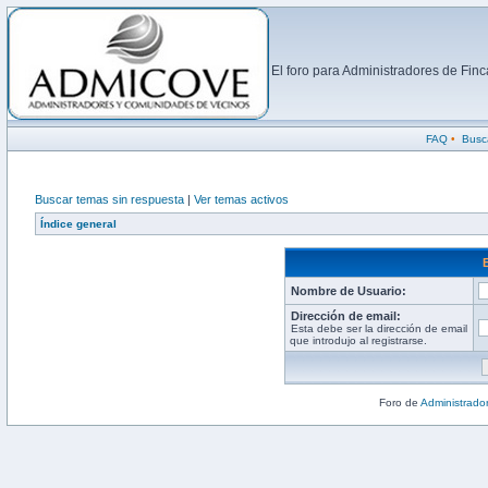
El foro para Administradores de Fi
FAQ
•
Busc
Buscar temas sin respuesta
|
Ver temas activos
Índice general
Nombre de Usuario:
Dirección de email:
Esta debe ser la dirección de email
que introdujo al registrarse.
Foro de
Administrado