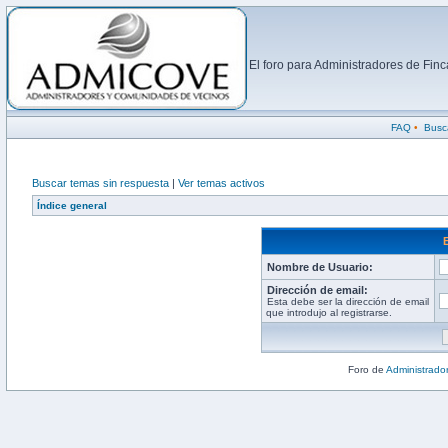
El foro para Administradores de Fi
FAQ
•
Busc
Buscar temas sin respuesta
|
Ver temas activos
Índice general
Nombre de Usuario:
Dirección de email:
Esta debe ser la dirección de email
que introdujo al registrarse.
Foro de
Administrado