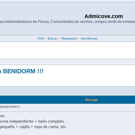
Admicove.com
para Administradores de Fincas, Comunidades de vecinos, compra venta de inmuebl
FAQ
•
Buscar
•
Registrarse
•
Identificarse
 BENIDORM !!!
Mensaje
BENIDORM !!!
ene:
cocina independiente + baño completo.
pequeño + vajilla + ropa de cama, etc.