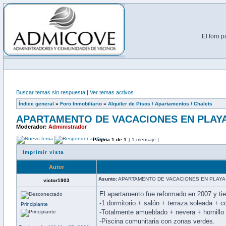
El foro 
Buscar temas sin respuesta
|
Ver temas activos
Índice general
»
Foro Inmobiliario
»
Alquiler de Pisos / Apartamentos / Chalets
APARTAMENTO DE VACACIONES EN PLAYA
Moderador:
Administrador
Página
1
de
1
[ 1 mensaje ]
Imprimir vista
Autor
Asunto:
APARTAMENTO DE VACACIONES EN PLAYA 
victor1903
El apartamento fue reformado en 2007 y ti
-1 dormitorio + salón + terraza soleada + 
Principiante
-Totalmente amueblado + nevera + hornillo 
-Piscina comunitaria con zonas verdes.