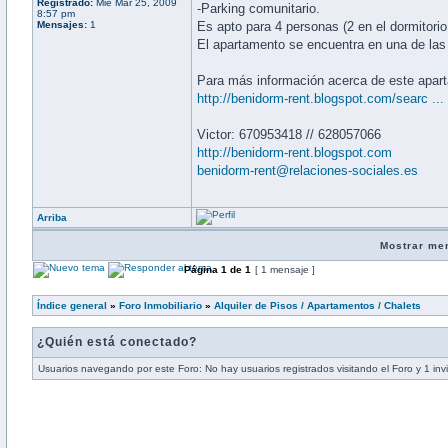
Registrado:
Mié Mar 25, 2009
-Parking comunitario.
8:57 pm
Mensajes:
1
Es apto para 4 personas (2 en el dormitori
El apartamento se encuentra en una de las
Para más información acerca de este aparta
http://benidorm-rent.blogspot.com/searc ..
Victor: 670953418 // 628057066
http://benidorm-rent.blogspot.com
benidorm-rent@relaciones-sociales.es
Arriba
Mostrar me
Página
1
de
1
[ 1 mensaje ]
Índice general
»
Foro Inmobiliario
»
Alquiler de Pisos / Apartamentos / Chalets
¿Quién está conectado?
Usuarios navegando por este Foro: No hay usuarios registrados visitando el Foro y 1 inv