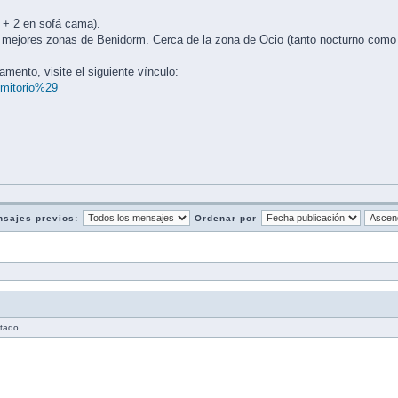
o + 2 en sofá cama).
 mejores zonas de Benidorm. Cerca de la zona de Ocio (tanto nocturno como d
mento, visite el siguiente vínculo:
. mitorio%29
nsajes previos:
Ordenar por
itado