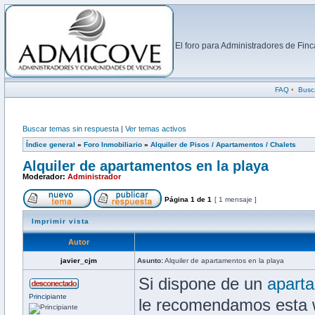
El foro para Administradores de Fi
FAQ
•
Busc
Buscar temas sin respuesta
|
Ver temas activos
Índice general
»
Foro Inmobiliario
»
Alquiler de Pisos / Apartamentos / Chalets
Alquiler de apartamentos en la playa
Moderador:
Administrador
Página
1
de
1
[ 1 mensaje ]
Imprimir vista
Autor
javier_cjm
Asunto:
Alquiler de apartamentos en la playa
Si dispone de un
aparta
Principiante
le recomendamos esta w