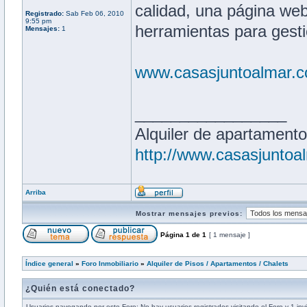
calidad, una página web
Registrado:
Sab Feb 06, 2010
9:55 pm
herramientas para gestio
Mensajes:
1
www.casasjuntoalmar.
_________________
Alquiler de apartamento
http://www.casasjuntoa
Arriba
Mostrar mensajes previos:
Página
1
de
1
[ 1 mensaje ]
Índice general
»
Foro Inmobiliario
»
Alquiler de Pisos / Apartamentos / Chalets
¿Quién está conectado?
Usuarios navegando por este Foro: No hay usuarios registrados visitando el Foro y 1 inv